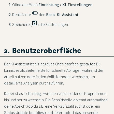
Öffne das Menü
Einrichtung » KI-Einstellungen
.
toggle_off
Deaktiviere
den
Basis-KI-Assistent
.
save
Speichere (
) die Einstellungen.
2. Benutzeroberfläche
Der KI-Assistent ist als intuitives Chat-Interface gestaltet. Du
kannst es als Seitenleiste für schnelle Abfragen während der
Arbeit nutzen oder in den Vollbildmodus wechseln, um
detaillierte Analysen durchzuführen.
Dabei ist es nicht nötig, zwischen verschiedenen Programmen
hin und her zu wechseln. Die Schnittstelle erkennt automatisch
deine Absicht (ob du z.B. eine Verkaufszahl suchst oder ein
Status-Update benötigst) und liefert sofort das passende