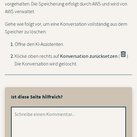
vorgehalten. Die Speicherung erfolgt durch AWS und wird von
AWS verwaltet.
Gehe wie folgt vor, um eine Konversation vollständig aus dem
Speicher zu löschen:
Öffne den KI-Assistenten.
delete
Klicke oben rechts auf
Konversation zurücksetzen
(
)
Die Konversation wird gelöscht.
Ist diese Seite hilfreich?