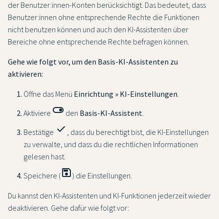
der Benutzer:innen-Konten berücksichtigt. Das bedeutet, dass
Benutzer:innen ohne entsprechende Rechte die Funktionen
nicht benutzen können und auch den KI-Assistenten über
Bereiche ohne entsprechende Rechte befragen können.
Gehe wie folgt vor, um den Basis-KI-Assistenten zu
aktivieren:
Öffne das Menü
Einrichtung » KI-Einstellungen
.
toggle_on
Aktiviere
den
Basis-KI-Assistent
.
check
Bestätige
, dass du berechtigt bist, die KI-Einstellungen
zu verwalte, und dass du die rechtlichen Informationen
gelesen hast.
save
Speichere (
) die Einstellungen.
Du kannst den KI-Assistenten und KI-Funktionen jederzeit wieder
deaktivieren. Gehe dafür wie folgt vor: