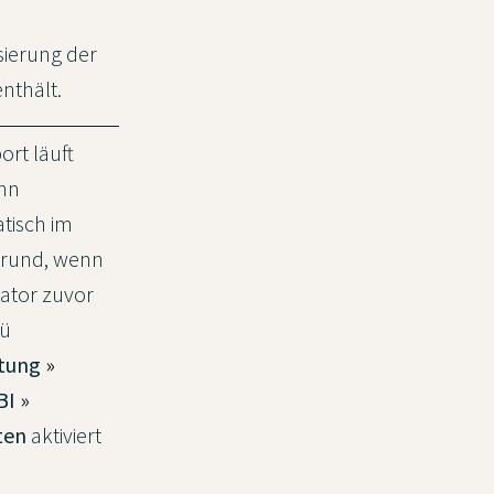
sierung der
nthält.
ort läuft
ann
tisch im
grund, wenn
eator zuvor
nü
tung »
BI »
ten
aktiviert