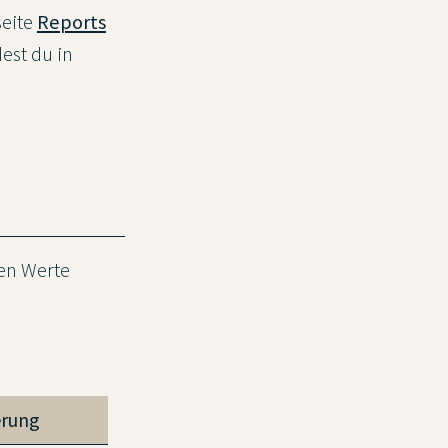
seite
Reports
est du in
en Werte
erung