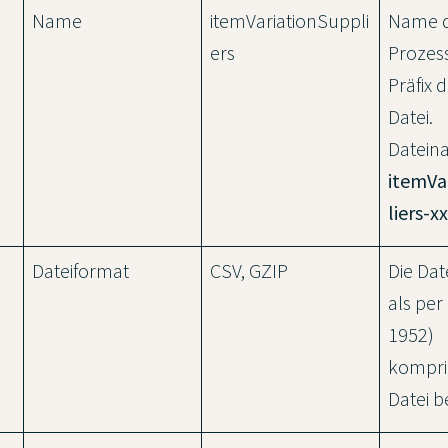
Name
itemVariationSuppli
Name d
ers
Prozes
Präfix 
Datei.
Datein
itemVa
liers-x
Dateiformat
CSV, GZIP
Die Da
als per
1952)
kompri
Datei be