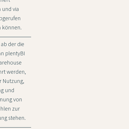
 und via
bgerufen
 können.
, ab der die
an plentyBI
arehouse
hrt werden,
r Nutzung,
ng und
nung von
hlen zur
ung stehen.