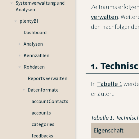
Systemverwaltung und
Zeitraums erfolge
Analysen
verwalten
. Weite
plentyBI
den nachfolgenden
Dashboard
Analysen
Kennzahlen
1. Technis
Rohdaten
Reports verwalten
In
Tabelle 1
werden
Datenformate
erläutert.
accountContacts
accounts
Tabelle 1. Technis
categories
Eigenschaft
feedbacks