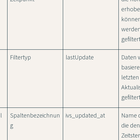
erhobe
können
werden
gefiltert
Filtertyp
lastUpdate
Daten 
basiere
letzten
Aktuali
gefiltert
l
Spaltenbezeichnun
ivs_updated_at
Name d
g
die de
Zeitst