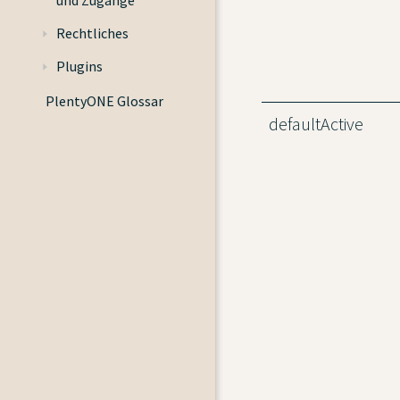
und Zugänge
Rechtliches
Plugins
PlentyONE Glossar
defaultActive