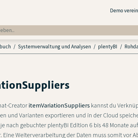
Demo verei
dbuch
Systemverwaltung und Analysen
plentyBI
Rohd
ationSuppliers
mat-Creator
itemVariationSuppliers
kannst du Verknü
en und Varianten exportieren und in der Cloud speiche
 je nach gebuchter plentyBI Edition 6 bis 48 Monate a
. Eine Weiterverarbeitung der Daten muss somit vor Ab