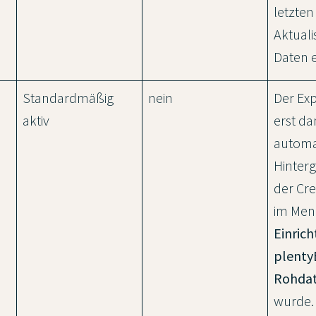
letzten
Aktuali
Daten e
Standardmäßig
nein
Der Exp
aktiv
erst d
automa
Hinter
der Cr
im Me
Einrich
plenty
Rohda
wurde.