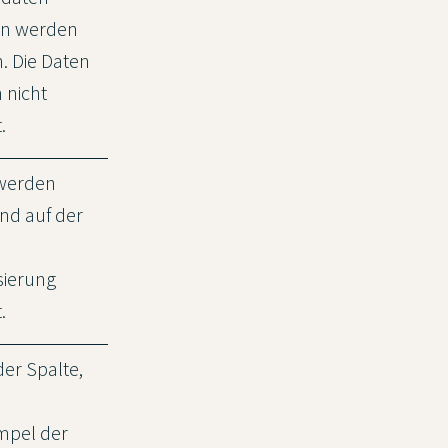
n werden
. Die Daten
 nicht
.
werden
nd auf der
sierung
.
er Spalte,
n
empel der