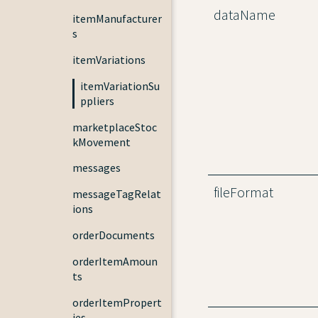
dataName
itemManufacturer
s
itemVariations
itemVariationSu
ppliers
marketplaceStoc
kMovement
messages
fileFormat
messageTagRelat
ions
orderDocuments
orderItemAmoun
ts
orderItemPropert
ies