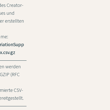
es Creator-
ses und
der erstellten
ame:
riationSupp
xx.csv.gz
ten werden
 GZIP (RFC
mierte CSV-
reitgestellt.