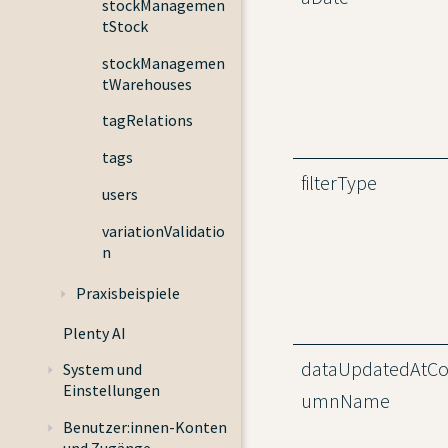
stockManagemen
tStock
stockManagemen
tWarehouses
tagRelations
tags
filterType
users
variationValidatio
n
Praxisbeispiele
Plenty AI
dataUpdatedAtCo
System und
Einstellungen
umnName
Benutzer:innen-Konten