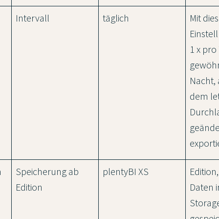
Intervall
täglich
Mit die
Einste
1 x pro
gewöhn
Nacht, a
dem le
Durchl
geände
exporti
n
Speicherung ab
plentyBI XS
Edition
Edition
Daten 
Storag
gespei