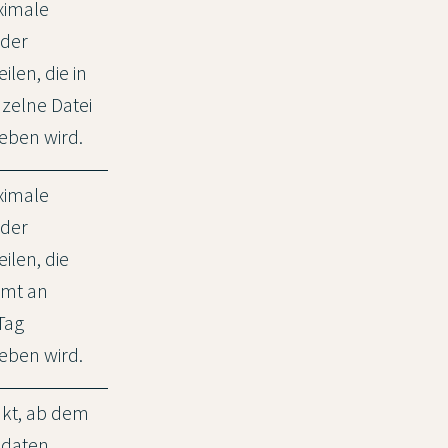
ximale
 der
ilen, die in
nzelne Datei
eben wird.
ximale
 der
ilen, die
amt an
Tag
eben wird.
nkt, ab dem
hdaten