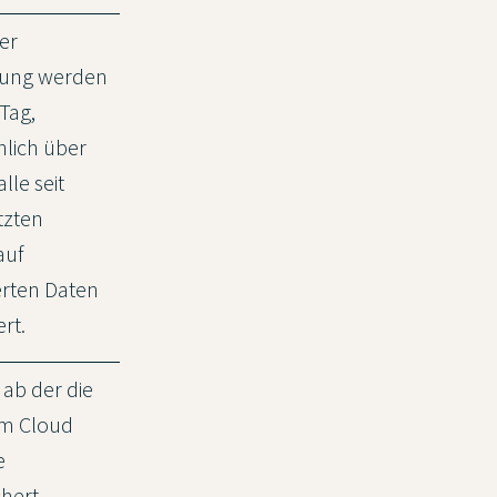
ser
llung werden
 Tag,
lich über
lle seit
tzten
auf
rten Daten
ert.
, ab der die
im Cloud
e
chert