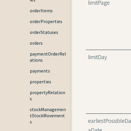
limitPage
orderItems
orderProperties
orderStatuses
orders
paymentOrderRel
limitDay
ations
payments
properties
propertyRelation
s
stockManagemen
tStockMovement
earliestPossibleDa
s
aDate