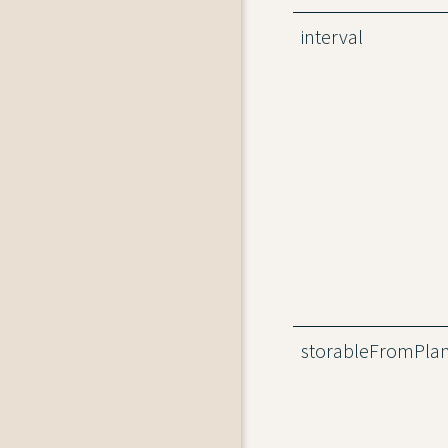
interval
storableFromPla