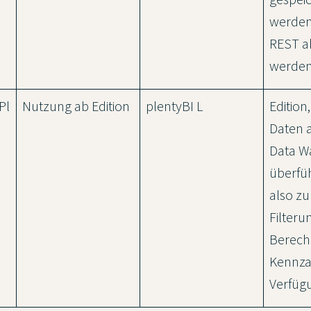
werden
REST a
werden
Pl
Nutzung ab Edition
plentyBI L
Edition
Daten 
Data W
überfü
also zu
Filteru
Berech
Kennza
Verfüg