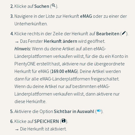
Klicke auf
Suchen
(
search
).
Navigiere in der Liste zur Herkunft
eMAG
oder zu einer der
Unterherkünften.
Klicke rechts in der Zeile der Herkunft auf
Bearbeiten
(
edit
).
→ Das Fenster
Herkunft ändern
wird geöffnet.
Hinweis:
Wenn du deine Artikel auf allen eMAG-
Länderplattformen verkaufen willst, für die du ein Konto in
PlentyONE erstellt hast, aktiviere nur die übergeordnete
Herkunft für eMAG (
169.00 eMAG
). Deine Artikel werden
dann für alle eMAG-Länderplattformen freigeschaltet.
Wenn du deine Artikel nur auf bestimmten eMAG-
Länderplattformen verkaufen willst, dann aktivere nur
diese Herkünfte.
Aktiviere die Option
Sichtbar in Auswahl
(
toggle_on
).
Klicke auf
SPEICHERN
(
save
).
→ Die Herkunft ist aktiviert.