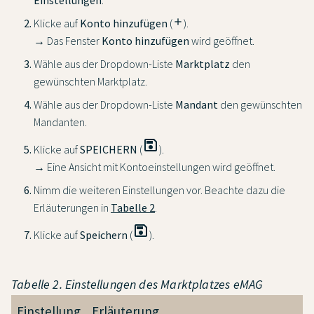
Klicke auf
Konto hinzufügen
(
add
).
→ Das Fenster
Konto hinzufügen
wird geöffnet.
Wähle aus der Dropdown-Liste
Marktplatz
den
gewünschten Marktplatz.
Wähle aus der Dropdown-Liste
Mandant
den gewünschten
Mandanten.
save
Klicke auf
SPEICHERN
(
).
→ Eine Ansicht mit Kontoeinstellungen wird geöffnet.
Nimm die weiteren Einstellungen vor. Beachte dazu die
Erläuterungen in
Tabelle 2
.
save
Klicke auf
Speichern
(
).
Tabelle 2. Einstellungen des Marktplatzes eMAG
Einstellung
Erläuterung