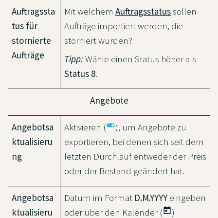
Auftragssta
Mit welchem
Auftragsstatus
sollen
tus für
Aufträge importiert werden, die
stornierte
storniert wurden?
Aufträge
Tipp:
Wähle einen Status höher als
Status 8
.
Angebote
toggle_on
Angebotsa
Aktivieren (
), um Angebote zu
ktualisieru
exportieren, bei denen sich seit dem
ng
letzten Durchlauf entweder der Preis
oder der Bestand geändert hat.
Angebotsa
Datum im Format
D.M.YYYY
eingeben
today
ktualisieru
oder über den Kalender (
)