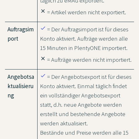
täglich zu eMAG exportiert.
close
= Artikel werden nicht exportiert.
done
Auftragsim
= Der Auftragsimport ist für dieses
port
Konto aktiviert. Aufträge werden alle
15 Minuten in PlentyONE importiert.
close
= Aufträge werden nicht importiert.
done
Angebotsa
= Der Angebotsexport ist für dieses
ktualisieru
Konto aktiviert. Einmal täglich findet
ng
ein vollständiger Angebotsexport
statt, d.h. neue Angebote werden
erstellt und bestehende Angebote
werden aktualisiert.
Bestände und Preise werden alle 15