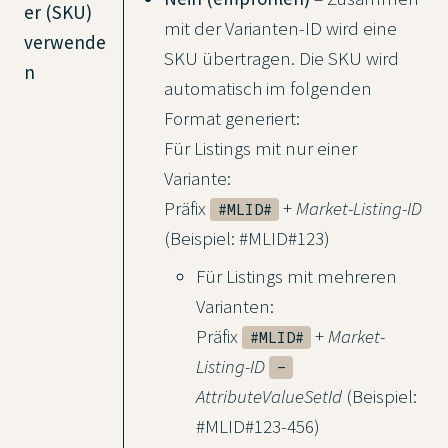
er (SKU)
mit der Varianten-ID wird eine
verwende
SKU übertragen. Die SKU wird
n
automatisch im folgenden
Format generiert:
Für Listings mit nur einer
Variante:
Präfix
+
Market-Listing-ID
#MLID#
(Beispiel: #MLID#123)
Für Listings mit mehreren
Varianten:
Präfix
+
Market-
#MLID#
Listing-ID
-
AttributeValueSetId
(Beispiel:
#MLID#123-456)