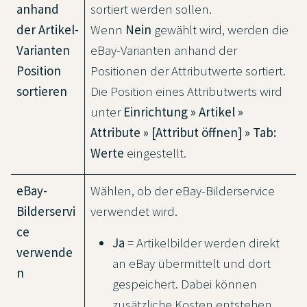
anhand
sortiert werden sollen.
der Artikel-
Wenn
Nein
gewählt wird, werden die
Varianten
eBay-Varianten anhand der
Position
Positionen der Attributwerte sortiert.
sortieren
Die Position eines Attributwerts wird
unter
Einrichtung » Artikel »
Attribute » [Attribut öffnen] » Tab:
Werte
eingestellt.
eBay-
Wählen, ob der eBay-Bilderservice
Bilderservi
verwendet wird.
ce
Ja
= Artikelbilder werden direkt
verwende
an eBay übermittelt und dort
n
gespeichert. Dabei können
zusätzliche Kosten entstehen.