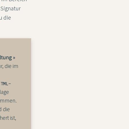
 Signatur
u die
ltung »
r, die im
HTML-
rlage
nommen.
d die
ert ist,