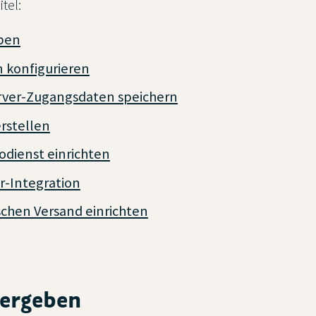
tel:
ben
 konfigurieren
rver-Zugangsdaten speichern
erstellen
odienst einrichten
-Integration
chen Versand einrichten
vergeben