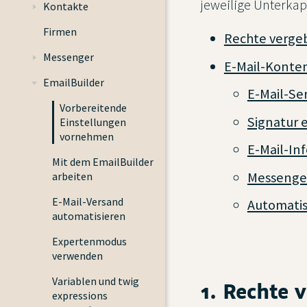
jeweilige Unterkapi
Kontakte
Firmen
Rechte verge
Messenger
E-Mail-Konten
EmailBuilder
E-Mail-Se
Vorbereitende
Signatur 
Einstellungen
vornehmen
E-Mail-Inf
Mit dem EmailBuilder
Messenger
arbeiten
E-Mail-Versand
Automatis
automatisieren
Expertenmodus
verwenden
Variablen und twig
1. Rechte 
expressions