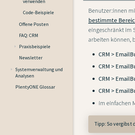
verwenden
Benutzer:innen mit
Code-Beispiele
bestimmte Berei
Offene Posten
eingeschränkt im S
FAQ: CRM
arbeiten können, b
Praxisbeispiele
CRM > EmailBu
Newsletter
CRM > EmailBu
Systemverwaltung und
Analysen
CRM > EmailBu
PlentyONE Glossar
CRM > EmailBu
im einfachen 
Tipp: So vergibst