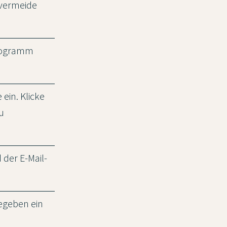
 vermeide
-Programm
ein. Klicke
u
der E-Mail-
egeben ein