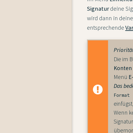
Signatur
deine Sig
wird dann in deine
entsprechende
Va
Prioritä
Die im 
Konten
Menü
E
Das bed
Format
einfügs
Wenn kei
Signatu
überno