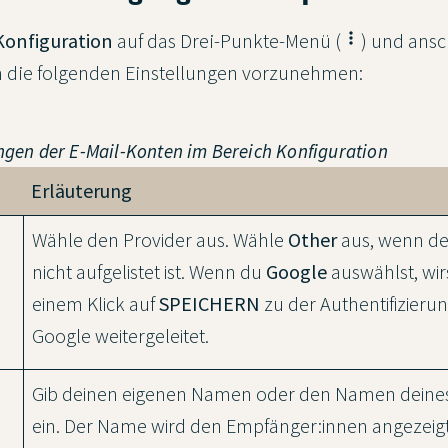
Konfiguration
auf das Drei-Punkte-Menü (
more_vert
) und ansc
m die folgenden Einstellungen vorzunehmen:
ungen der
E-Mail-Konten
im Bereich
Konfiguration
Erläuterung
Wähle den Provider aus. Wähle
Other
aus, wenn de
nicht aufgelistet ist. Wenn du
Google
auswählst, wir
einem Klick auf
SPEICHERN
zu der Authentifizieru
Google weitergeleitet.
Gib deinen eigenen Namen oder den Namen dein
ein. Der Name wird den Empfänger:innen angezeigt