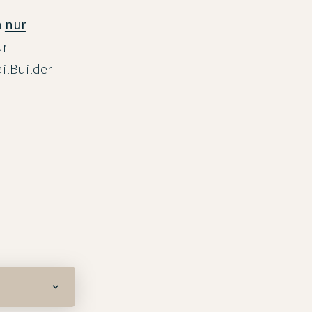
n
nur
ur
ilBuilder