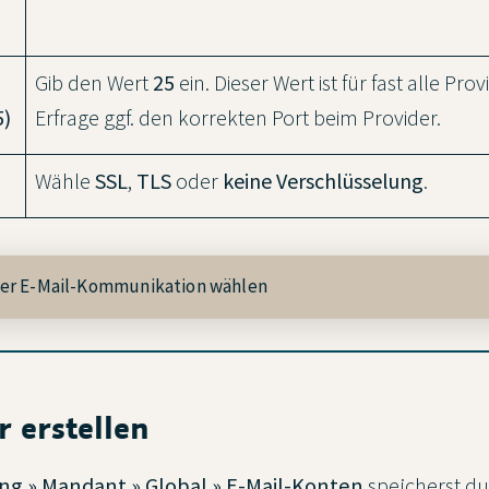
Gib den Wert
25
ein. Dieser Wert ist für fast alle Pro
5)
Erfrage ggf. den korrekten Port beim Provider.
Wähle
SSL
,
TLS
oder
keine Verschlüsselung
.
der E-Mail-Kommunikation wählen
r erstellen
ung » Mandant » Global » E-Mail-Konten
speicherst du