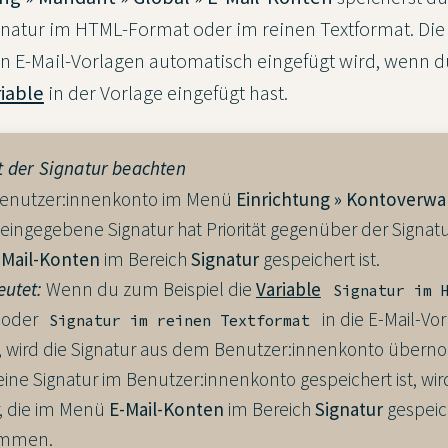
natur im HTML-Format oder im reinen Textformat. Die
n E-Mail-Vorlagen automatisch eingefügt wird, wenn d
riable
in der Vorlage eingefügt hast.
t der Signatur beachten
Benutzer:innenkonto im Menü
Einrichtung » Kontoverwa
eingegebene Signatur hat Priorität gegenüber der Signatu
-Mail-Konten
im Bereich
Signatur
gespeichert ist.
eutet:
Wenn du zum Beispiel die
Variable
Signatur im 
oder
in die E-Mail-Vo
Signatur im reinen Textformat
t, wird die Signatur aus dem Benutzer:innenkonto über
ne Signatur im Benutzer:innenkonto gespeichert ist, wir
r, die im Menü
E-Mail-Konten
im Bereich
Signatur
gespeich
mmen.