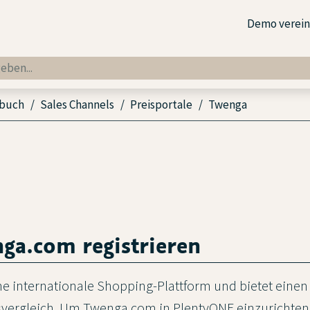
Demo verei
dbuch
Sales Channels
Preisportale
Twenga
nga.com registrieren
e internationale Shopping-Plattform und bietet einen
vergleich. Um Twenga.com in PlentyONE einzurichten