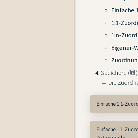
Einfache 
1:1-Zuord
1:n-Zuor
Eigener-
Zuordnun
Speichere (
→ Die Zuordnu
Einfache 1:1-Zuor
Einfache 1:1-Zuor
Datenquelle