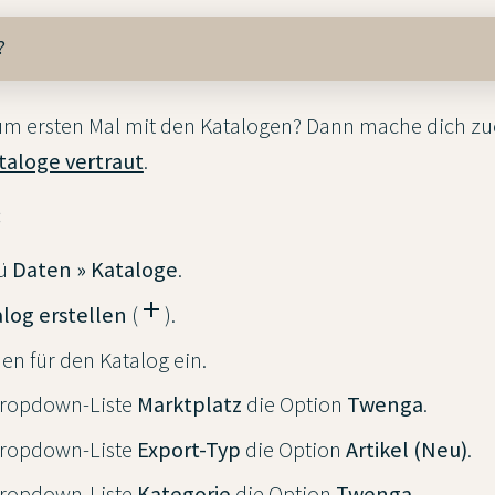
?
zum ersten Mal mit den Katalogen? Dann mache dich zu
ataloge vertraut
.
:
nü
Daten » Kataloge
.
add
log erstellen
(
).
n für den Katalog ein.
Dropdown-Liste
Marktplatz
die Option
Twenga
.
Dropdown-Liste
Export-Typ
die Option
Artikel (Neu)
.
Dropdown-Liste
Kategorie
die Option
Twenga
.