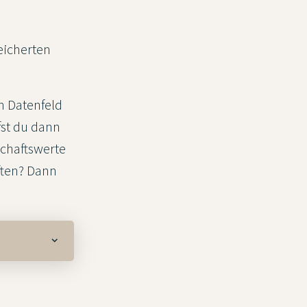
eicherten
n Datenfeld
fst du dann
schaftswerte
ften? Dann