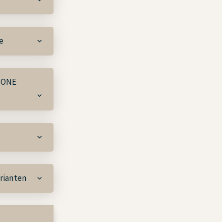
e
tyONE
arianten