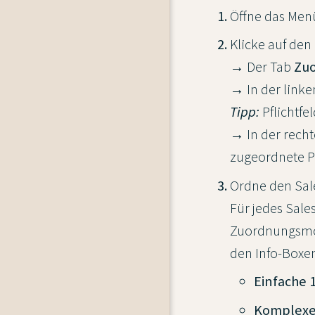
Öffne das Me
Klicke auf den
→ Der Tab
Zu
→ In der linke
Tipp:
Pflichtfe
→ In der recht
zugeordnete P
Ordne den Sal
Für jedes Sale
Zuordnungsmög
den Info-Boxe
Einfache 
Komplexe