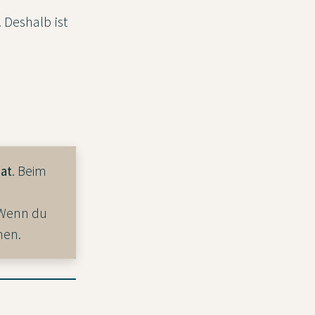
 Deshalb ist
at
. Beim
. Wenn du
men.