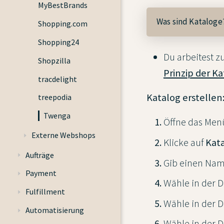
MyBestBrands
Was sind Kataloge
Shopping.com
Shopping24
Du arbeitest 
Shopzilla
Prinzip der K
tracdelight
Katalog erstellen
treepodia
Twenga
Öffne das Me
Externe Webshops
Klicke auf
Kata
Aufträge
Gib einen Name
Payment
Wähle in der 
Fulfillment
Wähle in der 
Automatisierung
Wähle in der 