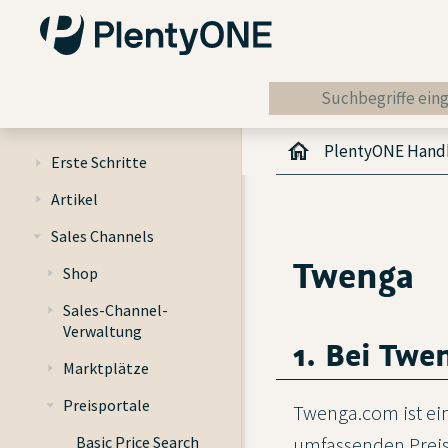
PlentyONE Han
Erste Schritte
Artikel
Sales Channels
Twenga
Shop
Sales-Channel-
Verwaltung
1. Bei Twe
Marktplätze
Preisportale
Twenga.com ist ein
Basic Price Search
umfassenden Preis