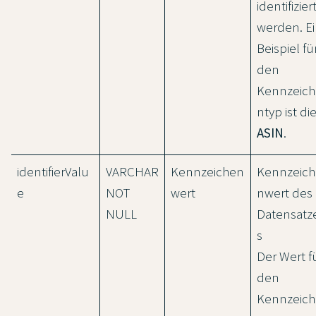
identifizier
werden. E
Beispiel fü
den
Kennzeich
ntyp ist di
ASIN
.
identifierValu
VARCHAR
Kennzeichen
Kennzeich
e
NOT
wert
nwert des
NULL
Datensatz
s
Der Wert f
den
Kennzeich