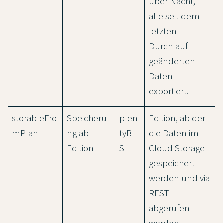
über Nacht,
alle seit dem
letzten
Durchlauf
geänderten
Daten
exportiert.
storableFro
Speicheru
plen
Edition, ab der
mPlan
ng ab
tyBI
die Daten im
Edition
S
Cloud Storage
gespeichert
werden und via
REST
abgerufen
werden