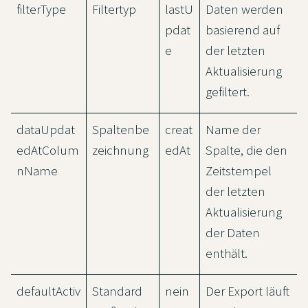
filterType
Filtertyp
lastU
Daten werden
pdat
basierend auf
e
der letzten
Aktualisierung
gefiltert.
dataUpdat
Spaltenbe
creat
Name der
edAtColum
zeichnung
edAt
Spalte, die den
nName
Zeitstempel
der letzten
Aktualisierung
der Daten
enthält.
defaultActiv
Standard
nein
Der Export läuft