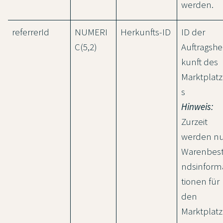
werden.
referrerId
NUMERI
Herkunfts-ID
ID der
C(5,2)
Auftragshe
kunft des
Marktplat
s
Hinweis:
Zurzeit
werden nu
Warenbes
ndsinform
tionen für
den
Marktplatz