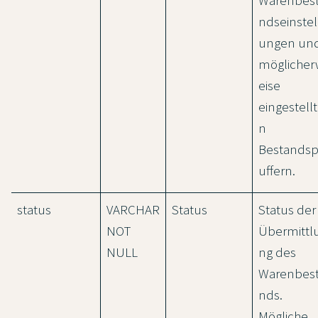
Warenbes
ndseinstel
ungen un
möglicher
eise
eingestell
n
Bestands
uffern.
status
VARCHAR
Status
Status der
NOT
Übermittl
NULL
ng des
Warenbes
nds.
Mögliche