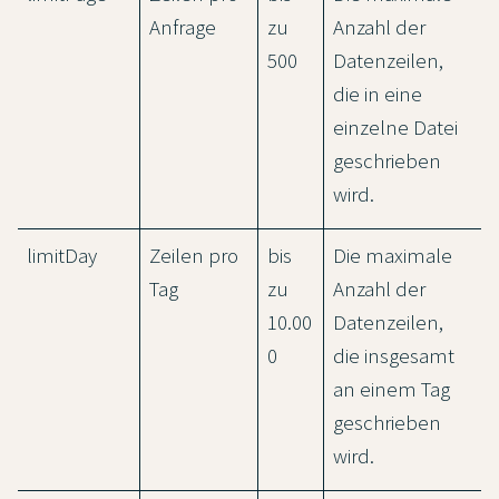
Anfrage
zu
Anzahl der
500
Datenzeilen,
die in eine
einzelne Datei
geschrieben
wird.
limitDay
Zeilen pro
bis
Die maximale
Tag
zu
Anzahl der
10.00
Datenzeilen,
0
die insgesamt
an einem Tag
geschrieben
wird.