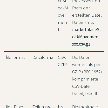
ceSt
Prozesses und
ockM
Präfix der
ove
erstellten Datei.
men
Dateiname:
t
marketplaceSt
ockMovement-
xxx.csv.gz
fileFormat
Dateiforma
CSV,
Die Daten
t
GZIP
werden als per
GZIP (RFC 1952)
komprimierte
CSV-Datei
bereitgestellt.
limitPage
Zeilen pro
bis
Die maximale