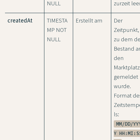
NULL
zurzeit leer
createdAt
TIMESTA
Erstellt am
Der
MP NOT
Zeitpunkt,
NULL
zu dem de
Bestand a
den
Marktplatz
gemeldet
wurde.
Format de
Zeitstemp
ls:
MM/DD/YY
Y HH:MI:S