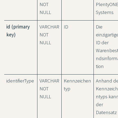
NOT
PlentyON
NULL
Systems
id (primary
VARCHAR
ID
Die
key)
NOT
einzigartig
NULL
ID der
Warenbes
ndsinform
tion
identifierType
VARCHAR
Kennzeichen
Anhand d
NOT
typ
Kennzeich
NULL
ntyps kan
der
Datensatz