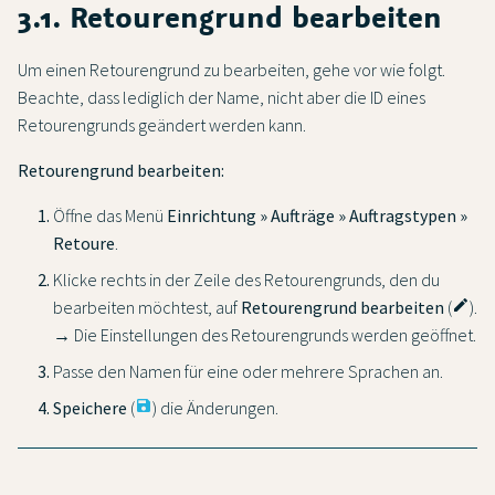
3.1. Retourengrund bearbeiten
Um einen Retourengrund zu bearbeiten, gehe vor wie folgt.
Beachte, dass lediglich der Name, nicht aber die ID eines
Retourengrunds geändert werden kann.
Retourengrund bearbeiten:
Öffne das Menü
Einrichtung » Aufträge » Auftragstypen »
Retoure
.
Klicke rechts in der Zeile des Retourengrunds, den du
bearbeiten möchtest, auf
Retourengrund bearbeiten
(
edit
).
→ Die Einstellungen des Retourengrunds werden geöffnet.
Passe den Namen für eine oder mehrere Sprachen an.
Speichere
(
save
) die Änderungen.