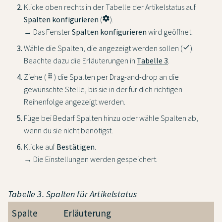
Klicke oben rechts in der Tabelle der Artikelstatus auf
Spalten konfigurieren
(
settings
).
→ Das Fenster
Spalten konfigurieren
wird geöffnet.
Wähle die Spalten, die angezeigt werden sollen (
done
).
Beachte dazu die Erläuterungen in
Tabelle 3
.
Ziehe (
drag_indicator
) die Spalten per Drag-and-drop an die
gewünschte Stelle, bis sie in der für dich richtigen
Reihenfolge angezeigt werden.
Füge bei Bedarf Spalten hinzu oder wähle Spalten ab,
wenn du sie nicht benötigst.
Klicke auf
Bestätigen
.
→ Die Einstellungen werden gespeichert.
Tabelle 3. Spalten für Artikelstatus
Spalte
Erläuterung