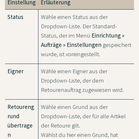
Einstellung
Erläuterung
Status
Wähle einen Status aus der
Dropdown-Liste. Der Standard-
Status, der im Menü
Einrichtung »
Aufträge » Einstellungen
gespeichert
wurde, ist voreingestellt.
Eigner
Wähle einen Eigner aus der
Dropdown-Liste, der dem
Retourenauftrag zugewiesen wird.
Retoureng
Wähle einen Grund aus der
rund
Dropdown-Liste, der für alle Artikel
übertrage
der Retoure gilt.
n
Wählst du hier einen Grund, hat