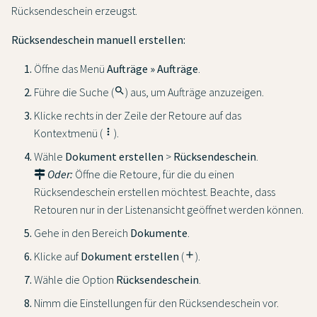
Rücksendeschein erzeugst.
Rücksendeschein manuell erstellen:
Öffne das Menü
Aufträge » Aufträge
.
Führe die Suche (
search
) aus, um Aufträge anzuzeigen.
Klicke rechts in der Zeile der Retoure auf das
Kontextmenü (
more_vert
).
Wähle
Dokument erstellen
>
Rücksendeschein
.
Oder:
Öffne die Retoure, für die du einen
Rücksendeschein erstellen möchtest. Beachte, dass
Retouren nur in der Listenansicht geöffnet werden können.
Gehe in den Bereich
Dokumente
.
Klicke auf
Dokument erstellen
(
add
).
Wähle die Option
Rücksendeschein
.
Nimm die Einstellungen für den Rücksendeschein vor.