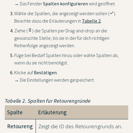
→ Das Fenster
Spalten konfigurieren
wird geöffnet.
Wähle die Spalten, die angezeigt werden sollen (
done
).
Beachte dazu die Erläuterungen in
Tabelle 2
.
Ziehe (
drag_indicator
) die Spalten per Drag-and-drop an die
gewünschte Stelle, bis sie in der für dich richtigen
Reihenfolge angezeigt werden.
Füge bei Bedarf Spalten hinzu oder wähle Spalten ab,
wenn du sie nicht benötigst.
Klicke auf
Bestätigen
.
→ Die Einstellungen werden gespeichert.
Tabelle 2. Spalten für Retourengründe
Spalte
Erläuterung
Retoureng
Zeigt die ID des Retourengrunds an.