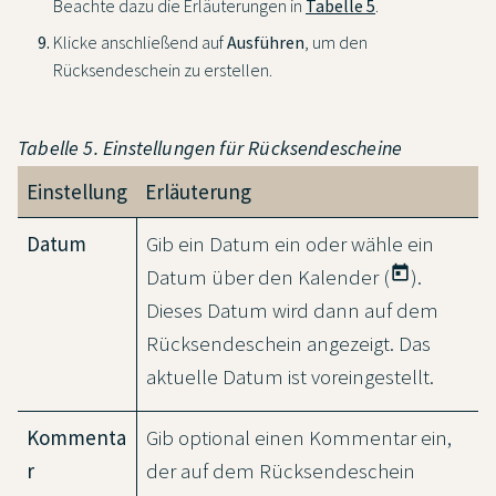
Beachte dazu die Erläuterungen in
Tabelle 5
.
Klicke anschließend auf
Ausführen
, um den
Rücksendeschein zu erstellen.
Tabelle 5. Einstellungen für Rücksendescheine
Einstellung
Erläuterung
Datum
Gib ein Datum ein oder wähle ein
today
Datum über den Kalender (
).
Dieses Datum wird dann auf dem
Rücksendeschein angezeigt. Das
aktuelle Datum ist voreingestellt.
Kommenta
Gib optional einen Kommentar ein,
r
der auf dem Rücksendeschein