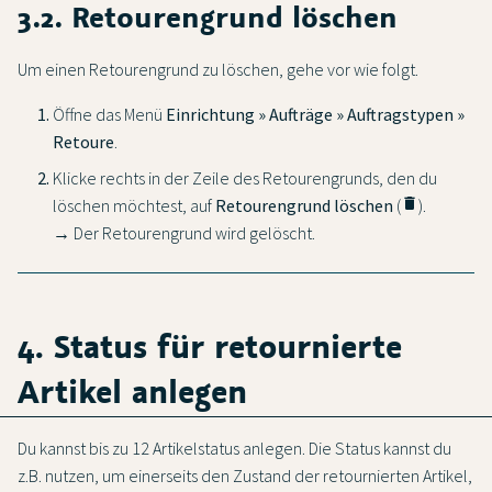
3.2. Retourengrund löschen
Um einen Retourengrund zu löschen, gehe vor wie folgt.
Öffne das Menü
Einrichtung » Aufträge » Auftragstypen »
Retoure
.
Klicke rechts in der Zeile des Retourengrunds, den du
löschen möchtest, auf
Retourengrund löschen
(
delete
).
→ Der Retourengrund wird gelöscht.
4. Status für retournierte
Artikel anlegen
Du kannst bis zu 12 Artikelstatus anlegen. Die Status kannst du
z.B. nutzen, um einerseits den Zustand der retournierten Artikel,