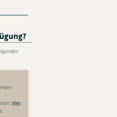
fügung?
folgenden
werden
utzen.
Hier
e.