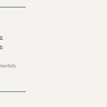
en
en
benfalls