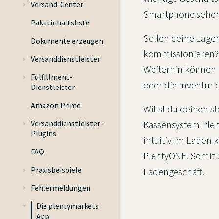
Versand-Center
Smartphone sehen?
Paketinhaltsliste
Sollen deine Lager
Dokumente erzeugen
kommissionieren? 
Versanddienstleister
Weiterhin können 
Fulfillment-
oder die Inventur 
Dienstleister
Amazon Prime
Willst du deinen s
Kassensystem Plen
Versanddienstleister-
Plugins
intuitiv im Laden 
FAQ
PlentyONE. Somit b
Praxisbeispiele
Ladengeschäft.
Fehlermeldungen
Die plentymarkets
App