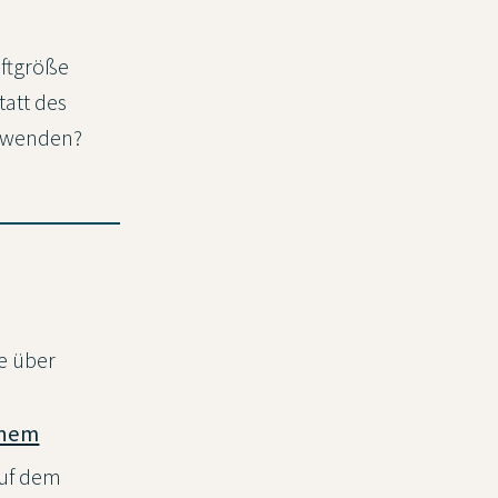
iftgröße
tatt des
erwenden?
e über
inem
auf dem