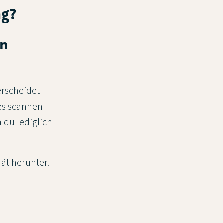
ng?
en
rscheidet
des scannen
du lediglich
ät herunter.