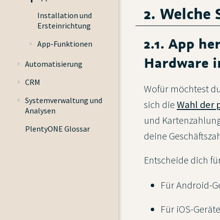
2. Welche 
Installation und
Ersteinrichtung
2.1. App he
App-Funktionen
Hardware in
Automatisierung
CRM
Wofür möchtest du
Systemverwaltung und
sich die
Wahl der 
Analysen
und Kartenzahlung
PlentyONE Glossar
deine Geschäftszah
Entscheide dich fü
Für Android-G
Für iOS-Gerät