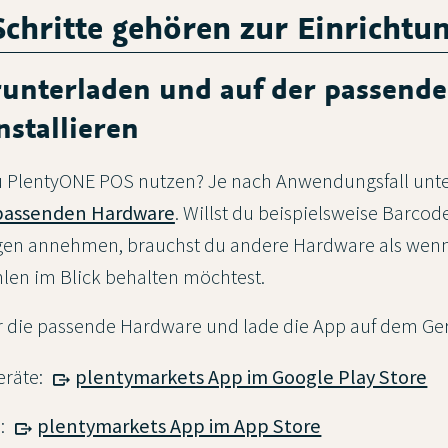
Schritte gehören zur Einrichtu
runterladen und auf der passend
stallieren
 PlentyONE POS nutzen? Je nach Anwendungsfall unte
passenden Hardware
. Willst du beispielsweise Barco
en annehmen, brauchst du andere Hardware als wenn 
len im Blick behalten möchtest.
r die passende Hardware und lade die App auf dem Ger
eräte:
plentymarkets App im Google Play Store
e:
plentymarkets App im App Store