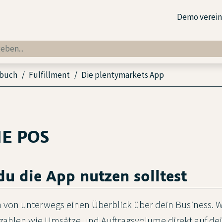
Demo verei
dbuch
Fulfillment
Die plentymarkets App
NE POS
u die App nutzen solltest
h von unterwegs einen Überblick über dein Business. Wi
szahlen wie Umsätze und Auftragsvolume direkt auf d