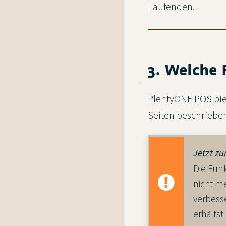
Laufenden.
3. Welche 
PlentyONE POS biet
Seiten beschriebe
Jetzt z
Die Fun
nicht me
verbess
erhälts