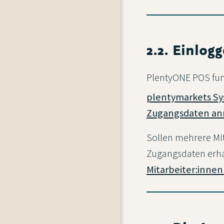
2.2. Einlo
PlentyONE POS fun
plentymarkets S
Zugangsdaten an
Sollen mehrere Mi
Zugangsdaten erhal
Mitarbeiter:inne