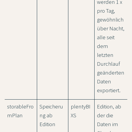
werden 1 x
pro Tag,
gewöhnlich
über Nacht,
alle seit
dem
letzten
Durchlauf
geänderten
Daten
exportiert.
storableFro
Speicheru
plentyBI
Edition, ab
mPlan
ng ab
XS
der die
Edition
Daten im