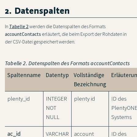
2. Datenspalten
In
Tabelle 2
werden die Datenspalten des Formats
accountContacts
erläutert, die beim Export der Rohdaten in
der CSV-Datei gespeichert werden.
Tabelle 2. Datenspalten des Formats
accountContacts
Spaltenname
Datentyp
Vollständige
Erläuteru
Bezeichnung
plenty_id
INTEGER
plenty id
ID des
NOT
PlentyON
NULL
Systems
ac_id
VARCHAR
account
ID des