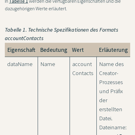
In
Tabelle 1
werden die verfügbaren Eigenschaften und die
dazugehörigen Werte erläutert.
Tabelle 1. Technische Spezifikationen des Formats
accountContacts
Eigenschaft
Bedeutung
Wert
Erläuterung
dataName
Name
account
Name des
Contacts
Creator-
Prozesses
und Präfix
der
erstellten
Datei.
Dateiname: