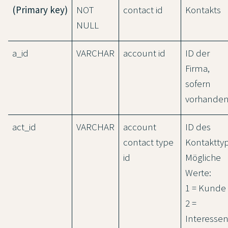
(Primary key)
NOT
contact id
Kontakts
NULL
a_id
VARCHAR
account id
ID der
Firma,
sofern
vorhande
act_id
VARCHAR
account
ID des
contact type
Kontaktty
id
Mögliche
Werte:
1 = Kunde
2 =
Interessen