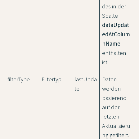
das in der
Spalte
dataUpdat
edAtColum
nName
enthalten
ist.
filterType
Filtertyp
lastUpda
Daten
te
werden
basierend
auf der
letzten
Aktualisieru
ng gefiltert.