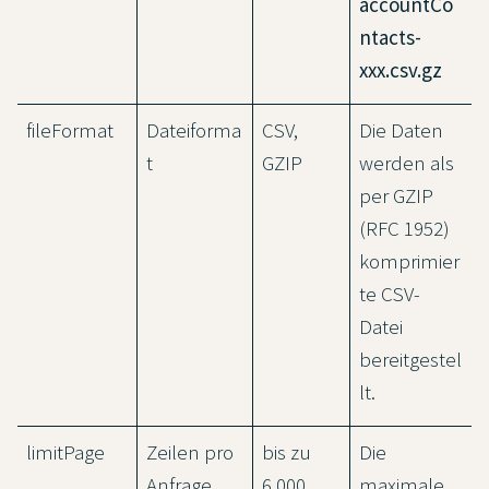
accountCo
ntacts-
xxx.csv.gz
fileFormat
Dateiforma
CSV,
Die Daten
t
GZIP
werden als
per GZIP
(RFC 1952)
komprimier
te CSV-
Datei
bereitgestel
lt.
limitPage
Zeilen pro
bis zu
Die
Anfrage
6.000
maximale