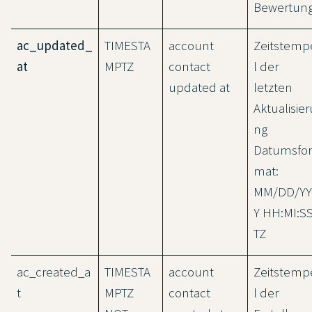
Bewertung
ac_updated_
TIMESTA
account
Zeitstemp
at
MPTZ
contact
l der
updated at
letzten
Aktualisier
ng
Datumsfor
mat:
MM/DD/YY
Y HH:MI:S
TZ
ac_created_a
TIMESTA
account
Zeitstemp
t
MPTZ
contact
l der