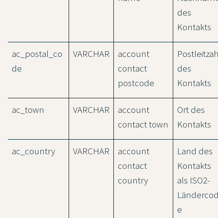
des
Kontakts
ac_postal_co
VARCHAR
account
Postleitzah
de
contact
des
postcode
Kontakts
ac_town
VARCHAR
account
Ort des
contact town
Kontakts
ac_country
VARCHAR
account
Land des
contact
Kontakts
country
als ISO2-
Länderco
e