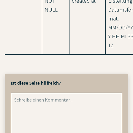
NOT
created at
Erstellung
NULL
Datumsfor
mat:
MM/DD/YY
Y HH:MI:S
TZ
Ist diese Seite hilfreich?