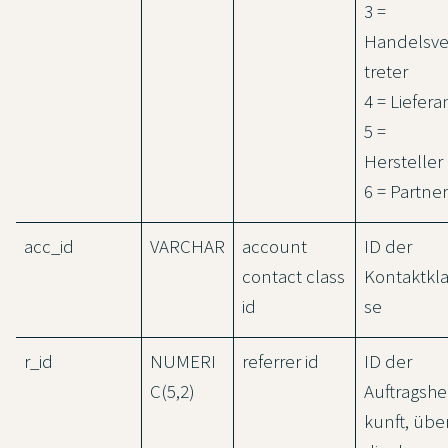
3 =
Handelsve
treter
4 = Liefera
5 =
Hersteller
6 = Partner
acc_id
VARCHAR
account
ID der
contact class
Kontaktkl
id
se
r_id
NUMERI
referrer id
ID der
C(5,2)
Auftragshe
kunft, übe