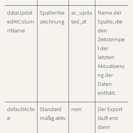
dataUpdat
Spaltenbe
ac_upda
Name der
edAtColum
zeichnung
ted_at
Spalte, die
nName
den
Zeitstempe
l der
letzten
Aktualisieru
ng der
Daten
enthält.
defaultActiv
Standard
nein
Der Export
e
mäßig aktiv
läuft erst
dann