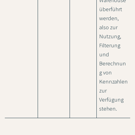
Warehouse
überführt
werden,
also zur
Nutzung,
Filterung
und
Berechnun
g von
Kennzahlen
zur
Verfügung
stehen.