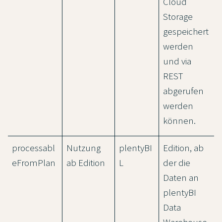
Cloud
Storage
gespeichert
werden
und via
REST
abgerufen
werden
können.
processabl
Nutzung
plentyBI
Edition, ab
eFromPlan
ab Edition
L
der die
Daten an
plentyBI
Data