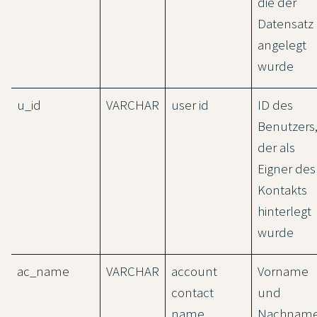
die der
Datensatz
angelegt
wurde
u_id
VARCHAR
user id
ID des
Benutzers
der als
Eigner des
Kontakts
hinterlegt
wurde
ac_name
VARCHAR
account
Vorname
contact
und
name
Nachnam