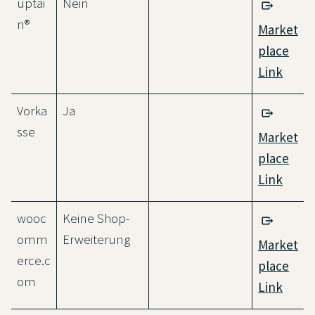
uptai
Nein
n®
Market
place
Link
Vorka
Ja
sse
Market
place
Link
wooc
Keine Shop-
omm
Erweiterung
Market
erce.c
place
om
Link