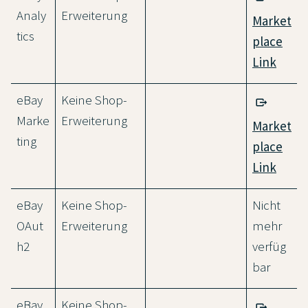
Analy
Erweiterung
Market
tics
place
Link
eBay
Keine Shop-
Marke
Erweiterung
Market
ting
place
Link
eBay
Keine Shop-
Nicht
OAut
Erweiterung
mehr
h2
verfüg
bar
eBay
Keine Shop-