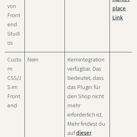
von
place
Front
Link
end
Studi
os
Custo
Nein
Kernintegration
m
verfügbar. Das
CSS/J
bedeutet, dass
S im
das Plugin für
Front
den Shop nicht
end
mehr
erforderlich ist.
Mehr findest du
auf
dieser