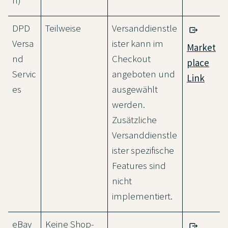
DPD
Teilweise
Versanddienstle
Versa
ister kann im
Market
nd
Checkout
place
Servic
angeboten und
Link
es
ausgewählt
werden.
Zusätzliche
Versanddienstle
ister spezifische
Features sind
nicht
implementiert.
eBay
Keine Shop-