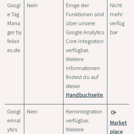
Googl
Nein
Einige der
Nicht
e Tag
Funktionen sind
mehr
Mana
über unsere
verfüg
ger by
Google Analytics
bar
felixri
Core Integration
es.de
verfügbar.
Weitere
Informationen
findest du auf
dieser
Handbuchseite
.
Googl
Nein
Kernintegration
eAnal
verfügbar.
Market
ytics
Weitere
place