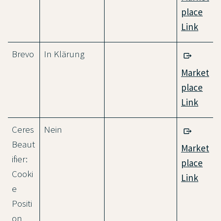
place
Link
Brevo
In Klärung
Market
place
Link
Ceres
Nein
Beaut
Market
ifier:
place
Cooki
Link
e
Positi
on