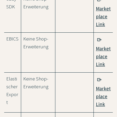
SDK
Erweiterung
Market
place
Link
EBICS
Keine Shop-
Erweiterung
Market
place
Link
Elasti
Keine Shop-
scher
Erweiterung
Market
Expor
place
t
Link