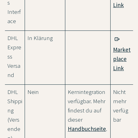
s
Link
Interf
ace
DHL
In Klärung
Expre
Market
ss
place
Versa
Link
nd
DHL
Nein
Kernintegration
Nicht
Shippi
verfügbar. Mehr
mehr
ng
findest du auf
verfüg
(Vers
dieser
bar
ende
Handbuchseite
.
n)