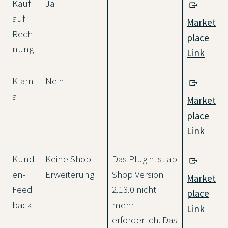
Kauf
Ja
auf
Market
Rech
place
nung
Link
Klarn
Nein
a
Market
place
Link
Kund
Keine Shop-
Das Plugin ist ab
en-
Erweiterung
Shop Version
Market
Feed
2.13.0 nicht
place
back
mehr
Link
erforderlich. Das