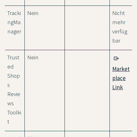
Tracki
Nein
Nicht
ngMa
mehr
nager
verfüg
bar
Trust
Nein
ed
Market
Shop
place
s
Link
Revie
ws
Toolki
t