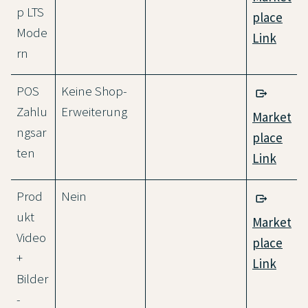
p LTS
place
Mode
Link
rn
POS
Keine Shop-
Zahlu
Erweiterung
Market
ngsar
place
ten
Link
Prod
Nein
ukt
Market
Video
place
+
Link
Bilder
-