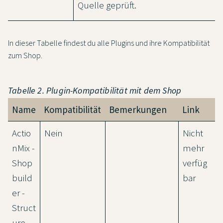
Quelle geprüft.
In dieser Tabelle findest du alle Plugins und ihre Kompatibilität
zum Shop.
Tabelle 2. Plugin-Kompatibilität mit dem Shop
Name
Kompatibilität
Bemerkungen
Link
Actio
Nein
Nicht
nMix -
mehr
Shop
verfüg
build
bar
er -
Struct
ure -