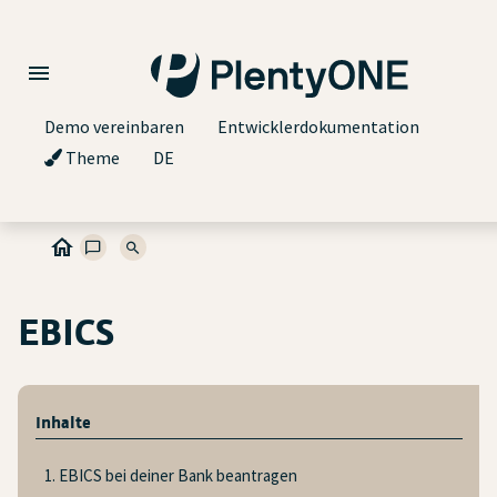
Demo vereinbaren
Entwicklerdokumentation
Theme
DE
EBICS
Inhalte
1. EBICS bei deiner Bank beantragen