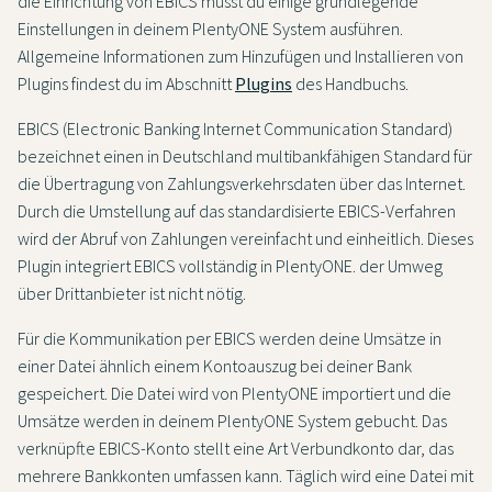
die Einrichtung von EBICS musst du einige grundlegende
Einstellungen in deinem PlentyONE System ausführen.
Allgemeine Informationen zum Hinzufügen und Installieren von
Plugins findest du im Abschnitt
Plugins
des Handbuchs.
EBICS (Electronic Banking Internet Communication Standard)
bezeichnet einen in Deutschland multibankfähigen Standard für
die Übertragung von Zahlungsverkehrsdaten über das Internet.
Durch die Umstellung auf das standardisierte EBICS-Verfahren
wird der Abruf von Zahlungen vereinfacht und einheitlich. Dieses
Plugin integriert EBICS vollständig in PlentyONE. der Umweg
über Drittanbieter ist nicht nötig.
Für die Kommunikation per EBICS werden deine Umsätze in
einer Datei ähnlich einem Kontoauszug bei deiner Bank
gespeichert. Die Datei wird von PlentyONE importiert und die
Umsätze werden in deinem PlentyONE System gebucht. Das
verknüpfte EBICS-Konto stellt eine Art Verbundkonto dar, das
mehrere Bankkonten umfassen kann. Täglich wird eine Datei mit