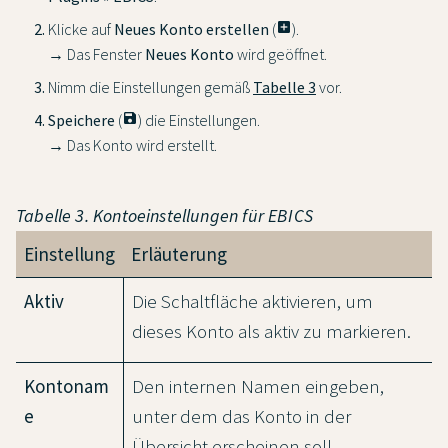
Klicke auf
Neues Konto erstellen
(
add_box
).
→ Das Fenster
Neues Konto
wird geöffnet.
Nimm die Einstellungen gemäß
Tabelle 3
vor.
Speichere
(
save
) die Einstellungen.
→ Das Konto wird erstellt.
Tabelle 3. Kontoeinstellungen für EBICS
Einstellung
Erläuterung
Aktiv
Die Schaltfläche aktivieren, um
dieses Konto als aktiv zu markieren.
Kontonam
Den internen Namen eingeben,
e
unter dem das Konto in der
Übersicht erscheinen soll.