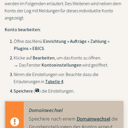
werden im Folgenden erläutert. Des Weiteren wird neben dem
Konto der Log mit Meldungen für dieses individuelle Konto
angezeigt.
Konto bearbeiten:
Öffne das Menü
Einrichtung » Aufträge » Zahlung »
Plugins » EBICS
.
Klicke auf
Bearbeiten
, um das Konto zu öffnen.
→ Das Fenster
Kontoeinstellungen
wird geöffnet.
Nimm die Einstellungen vor. Beachte dazu die
Erläuterungen in
Tabelle 4
.
Speichere
(
save
) die Einstellungen.
Domainwechsel
Speichere nach einem
Domainwechsel
die
Grundeinstellungen des Kontos erneut,