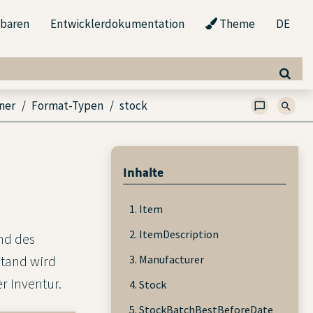
nbaren
Entwicklerdokumentation
Theme
DE
ner
Format-Typen
stock
Inhalte
1. Item
2. ItemDescription
nd des
3. Manufacturer
stand wird
r Inventur.
4. Stock
5. StockBatchBestBeforeDate