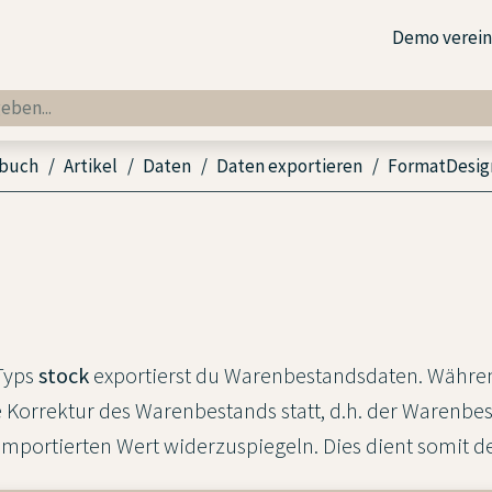
Demo verei
dbuch
Artikel
Daten
Daten exportieren
FormatDesig
Typs
stock
exportierst du Warenbestandsdaten. Währe
e Korrektur des Warenbestands statt, d.h. der Warenbe
mportierten Wert widerzuspiegeln. Dies dient somit de