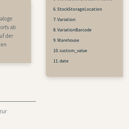
6. StockStorageLocation
taloge
7. Variation
orts ab
8. VariationBarcode
uf der
9. Warehouse
den
10. custom_value
11. date
zur