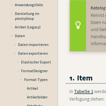
Anwendungsfälle
Katalog 
Darstellung im
Kennst 
plentyShop
lösen n
Artikel (Legacy)
und bie
Daten
Handbu
Informa
Daten importieren
Daten exportieren
Elastischer Export
FormatDesigner
1. Item
Format-Typen
Artikel
In
Tabelle 1
werden
Artikelbilder
Verfügung stehen.
Attribute