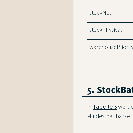
stockNet
stockPhysical
warehousePriorit
5. StockBa
In
Tabelle 5
werden
Mindesthaltbarkei