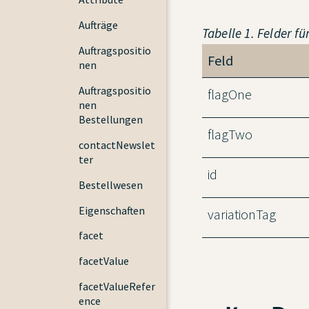
Aufträge
Tabelle 1. Felder f
Auftragspositio
Feld
nen
Auftragspositio
flagOne
nen
Bestellungen
flagTwo
contactNewslet
ter
id
Bestellwesen
Eigenschaften
variationTag
facet
facetValue
facetValueRefer
ence