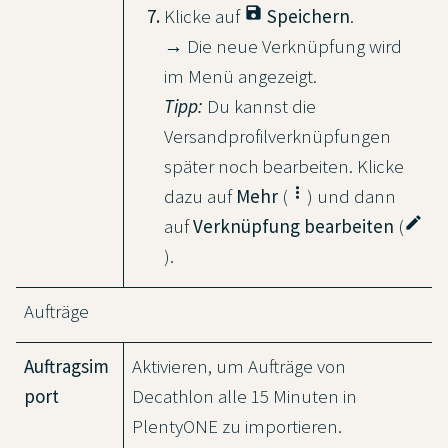
save
Klicke auf
Speichern
.
→ Die neue Verknüpfung wird
im Menü angezeigt.
Tipp:
Du kannst die
Versandprofilverknüpfungen
später noch bearbeiten. Klicke
more_vert
dazu auf
Mehr
(
) und dann
edit
auf
Verknüpfung bearbeiten
(
).
Aufträge
Auftragsim
Aktivieren, um Aufträge von
port
Decathlon alle 15 Minuten in
PlentyONE zu importieren.