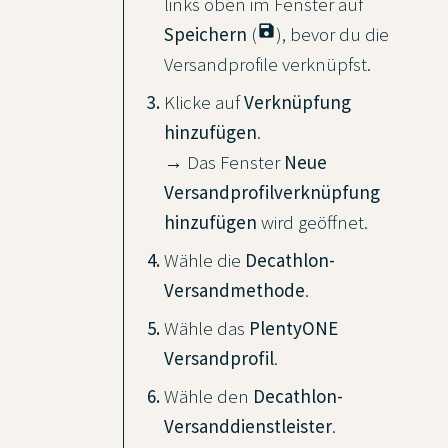
links oben im Fenster auf
save
Speichern
(
), bevor du die
Versandprofile verknüpfst.
Klicke auf
Verknüpfung
hinzufügen
.
→ Das Fenster
Neue
Versandprofilverknüpfung
hinzufügen
wird geöffnet.
Wähle die
Decathlon-
Versandmethode
.
Wähle das
PlentyONE
Versandprofil
.
Wähle den
Decathlon-
Versanddienstleister
.