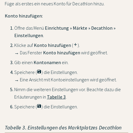
Füge als erstes ein neues Konto für Decathlon hinzu.
Konto hinzufügen:
Öffne das Menü
Einrichtung » Märkte » Decathlon »
Einstellungen
.
Klicke auf
Konto hinzufügen
(
add
).
→ Das Fenster
Konto hinzufügen
wird geöffnet.
Gib einen
Kontonamen
ein.
Speichere (
save
) die Einstellungen.
→ Eine Ansicht mit Kontoeinstellungen wird geöffnet.
Nimm die weiteren Einstellungen vor. Beachte dazu die
Erläuterungen in
Tabelle 3
.
Speichere (
save
) die Einstellungen.
Tabelle 3. Einstellungen des Marktplatzes Decathlon