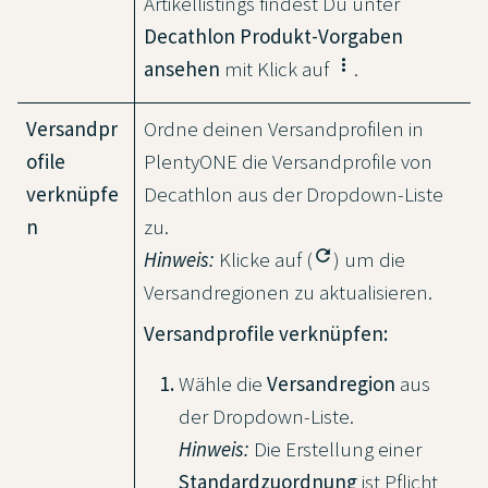
Artikellistings findest Du unter
Decathlon Produkt-Vorgaben
more_vert
ansehen
mit Klick auf
.
Versandpr
Ordne deinen Versandprofilen in
ofile
PlentyONE die Versandprofile von
verknüpfe
Decathlon aus der Dropdown-Liste
n
zu.
refresh
Hinweis:
Klicke auf (
) um die
Versandregionen zu aktualisieren.
Versandprofile verknüpfen:
Wähle die
Versandregion
aus
der Dropdown-Liste.
Hinweis:
Die Erstellung einer
Standardzuordnung
ist Pflicht