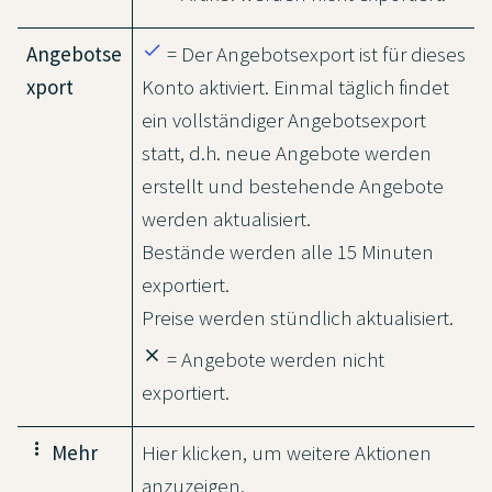
done
Angebotse
= Der Angebotsexport ist für dieses
xport
Konto aktiviert. Einmal täglich findet
ein vollständiger Angebotsexport
statt, d.h. neue Angebote werden
erstellt und bestehende Angebote
werden aktualisiert.
Bestände werden alle 15 Minuten
exportiert.
Preise werden stündlich aktualisiert.
close
= Angebote werden nicht
exportiert.
more_vert
Mehr
Hier klicken, um weitere Aktionen
anzuzeigen.