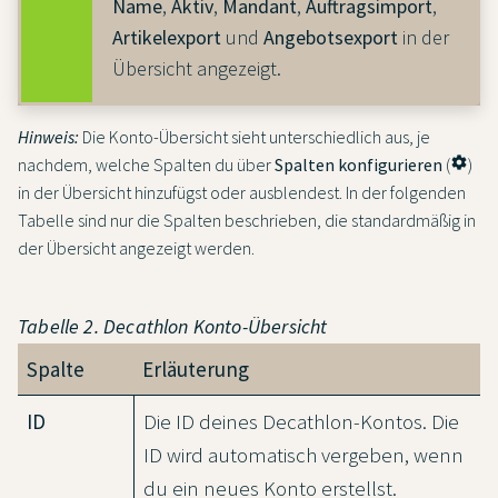
Name
,
Aktiv
,
Mandant
,
Auftragsimport
,
Artikelexport
und
Angebotsexport
in der
Übersicht angezeigt.
Hinweis:
Die Konto-Übersicht sieht unterschiedlich aus, je
nachdem, welche Spalten du über
Spalten konfigurieren
(
settings
)
in der Übersicht hinzufügst oder ausblendest. In der folgenden
Tabelle sind nur die Spalten beschrieben, die standardmäßig in
der Übersicht angezeigt werden.
Tabelle 2. Decathlon Konto-Übersicht
Spalte
Erläuterung
ID
Die ID deines Decathlon-Kontos. Die
ID wird automatisch vergeben, wenn
du ein neues Konto erstellst.