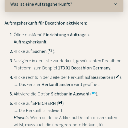
Was ist eine Auftragsherkunft?
Auftragsherkunft für Decathlon aktivieren:
Öffne das Menü
Einrichtung » Aufträge »
Auftragsherkunft
.
Klicke auf
Suchen
(
search
).
Navigiere in der Liste zur Herkunft gewünschten Decathlon-
Plattform, zum Beispiel
173.01 Decathlon Germany
.
Klicke rechts in der Zeile der Herkunft auf
Bearbeiten
(
edit
).
→ Das Fenster
Herkunft ändern
wird geöffnet.
Aktiviere die Option
Sichtbar in Auswahl
(
toggle_on
).
Klicke auf
SPEICHERN
(
save
).
→ Die Herkunft ist aktiviert.
Hinweis:
Wenn du deine Artikel auf Decathlon verkaufen
willst, muss auch die übergeordnete Herkunft für