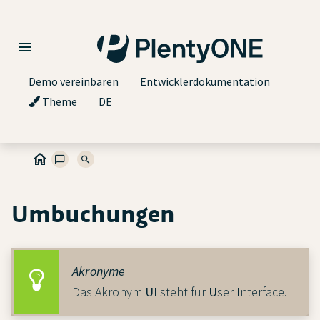
Demo vereinbaren
Entwicklerdokumentation
Theme
DE
Umbuchungen
Akronyme
Das Akronym
UI
steht fur
U
ser
I
nterface.