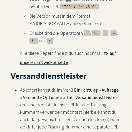
beinhalten, z.B.
.
"IO" : "~1.6.0"
Die Version muss in dem Format
MAJOR.MINOR.PATCH angegeben sein.
Erlaubt sind die Operatoren
,
,
,
,
>
>=
<
⇐
und
.
!=
~
Alle diese Regeln findest du auch nochmal
auf
unserer Entwicklerseite
.
Versanddienstleister
Ab sofort kannst du im Menü
Einrichtung » Aufträge
» Versand » Optionen » Tab: Versanddienstleister
entscheiden, ob du eine URL für alle Tracking-
Nummern verwenden möchtest (hierbei kannst du
auch das gewünschte Trennzeichen festlegen) oder
ob du für jede Tracking-Nummer eine separate URL