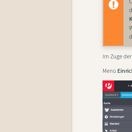
C
d
K
W
d
Im Zuge der
Menü
Einri