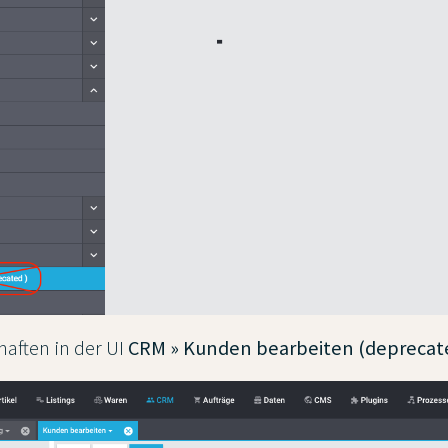
haften in der UI
CRM » Kunden bearbeiten (deprecat