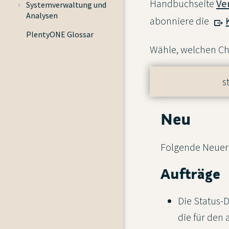
Handbuchseite
Ve
Systemverwaltung und
Analysen
abonniere die
PlentyONE Glossar
Wähle, welchen Ch
s
Neu
Folgende Neuer
Aufträge
Die Status-
die für den 