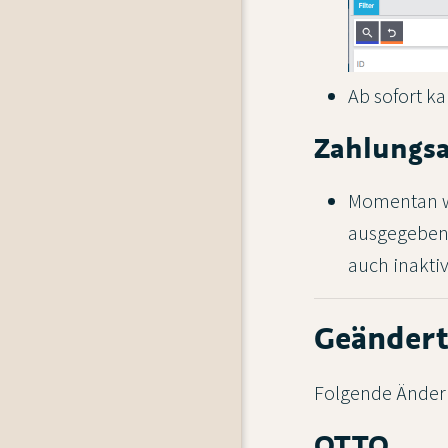
Ab sofort k
Zahlungs
Momentan w
ausgegeben.
auch inakti
Geänder
Folgende Änderu
OTTO