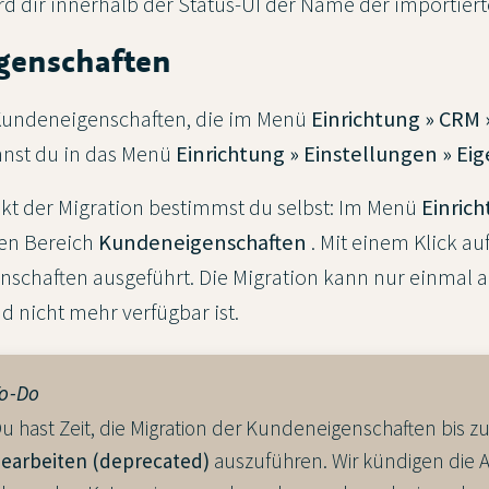
rd dir innerhalb der Status-UI der Name der importiert
genschaften
 Kundeneigenschaften, die im Menü
Einrichtung » CRM 
nst du in das Menü
Einrichtung » Einstellungen » Ei
kt der Migration bestimmst du selbst: Im Menü
Einrich
den Bereich
Kundeneigenschaften
. Mit einem Klick au
schaften ausgeführt. Die Migration kann nur einmal 
d nicht mehr verfügbar ist.
o-Do
u hast Zeit, die Migration der Kundeneigenschaften bis 
earbeiten (deprecated)
auszuführen. Wir kündigen die Ab