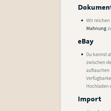
Dokument
Wir reichen
Mahnung
zu
eBay
Du kannst ab
zwischen de
auftauchen 
Verfügbarkei
Hochladen d
Import