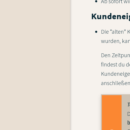
Ab sofort wi
Kundenei
Die “alten”
wurden, kan
Den Zeitpun
findest du 
Kundeneigen
anschließen
T
D
b