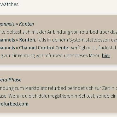
twatches.
hannels » Konten
eite befasst sich mit der Anbindung von refurbed über d
hannels » Konten
. Falls in deinem System stattdessen d
hannels » Channel Control Center
verfügbar ist, findest d
ng zur Einrichtung von refurbed über dieses Menü
hier
.
Beta-Phase
ndung zum Marktplatz refurbed befindet sich zur Zeit in 
se. Wenn du dich dafür registrieren möchtest, sende ein
refurbed.com
.