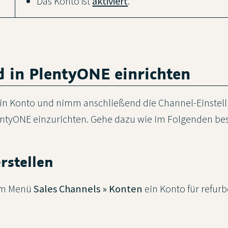
Das Konto ist
aktiviert
.
d in PlentyONE einrichten
ein Konto und nimm anschließend die Channel-Einstell
entyONE einzurichten. Gehe dazu wie im Folgenden be
erstellen
s im Menü
Sales Channels » Konten
ein Konto für refurb