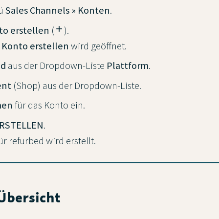
nü
Sales Channels » Konten
.
o erstellen
(
add
).
r
Konto erstellen
wird geöffnet.
ed
aus der Dropdown-Liste
Plattform
.
ent
(Shop) aus der Dropdown-Liste.
men
für das Konto ein.
RSTELLEN
.
r refurbed wird erstellt.
Übersicht