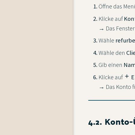
Öffne das Me
Klicke auf
Kont
→ Das Fenste
Wähle
refurb
Wähle den
Cli
Gib einen
Na
Klicke auf
add
E
→ Das Konto fü
4.2. Konto-