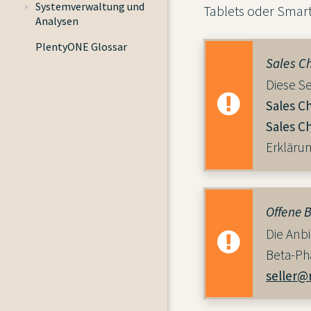
Systemverwaltung und
Tablets oder Smar
Analysen
PlentyONE Glossar
Sales C
Diese S
Sales C
Sales C
Erkläru
Offene 
Die Anbi
Beta-Pha
seller@